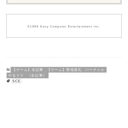
©1998 Sony Computer Entertainment Inc.
【ゲーム】全記事
【ゲーム】聖地巡礼
バーチャル
やるドラ
《全記事》
SCE
この記事が気に入ったら
フォローしてね！