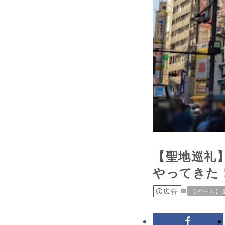
【聖地巡礼
やってきた！（
広告
【ゲーム】