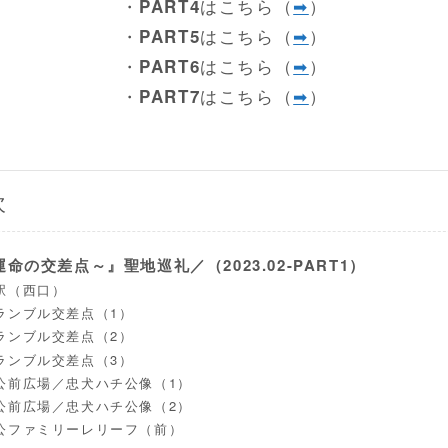
・
はこちら（
➡
）
PART4
・
はこちら（
➡
）
PART5
・
はこちら（
➡
）
PART6
・
はこちら（
➡
）
PART7
次
命の交差点～』聖地巡礼／（2023.02-PART1）
駅（西口）
ランブル交差点（1）
ランブル交差点（2）
ランブル交差点（3）
公前広場／忠犬ハチ公像（1）
公前広場／忠犬ハチ公像（2）
公ファミリーレリーフ（前）