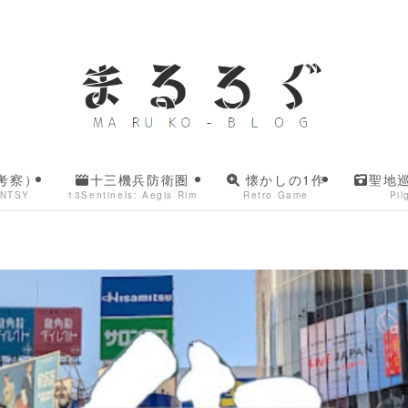
考察）
十三機兵防衛圏
懐かしの1作
聖地
ANTSY
13Sentinels: Aegis Rim
Retro Game
Pil