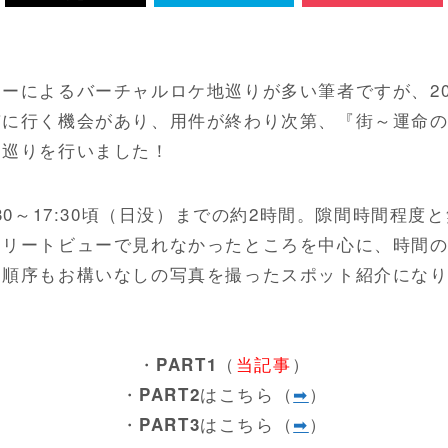
ーによるバーチャルロケ地巡りが多い筆者ですが、20
京に行く機会があり、用件が終わり次第、『街～運命
）巡りを行いました！
:30～17:30頃（日没）までの約2時間。隙間時間程度
トリートビューで見れなかったところを中心に、時間
。順序もお構いなしの写真を撮ったスポット紹介にな
・
（
当記事
）
PART1
・
はこちら（
➡
）
PART2
・
はこちら（
➡
）
PART3