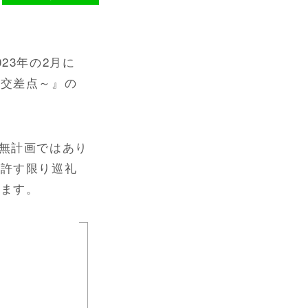
23年の2月に
の交差点～』の
と無計画ではあり
の許す限り巡礼
ります。