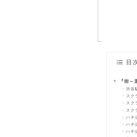
目
『街～運
渋谷
スク
スク
スク
ハチ
ハチ
ハチ