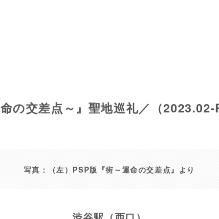
命の交差点～』聖地巡礼／（2023.02-P
写真：（左）PSP版『街～運命の交差点』より
渋谷駅（西口）