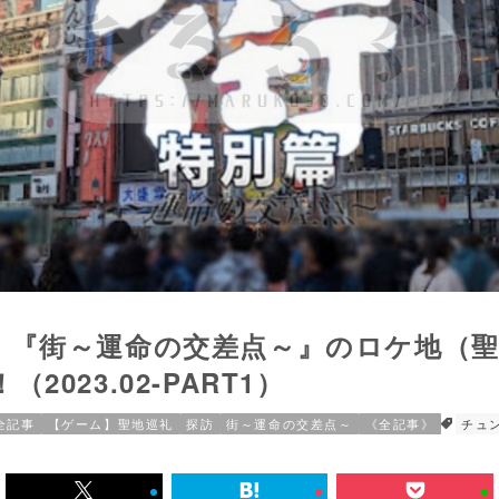
】『街～運命の交差点～』のロケ地（
2023.02-PART1）
全記事
【ゲーム】聖地巡礼
探訪
街～運命の交差点～
《全記事》
チュ