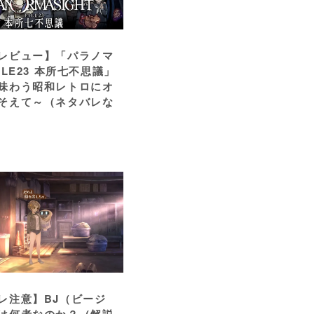
レビュー】「パラノマ
ILE23 本所七不思議」
味わう昭和レトロにオ
そえて～（ネタバレな
レ注意】BJ（ビージ