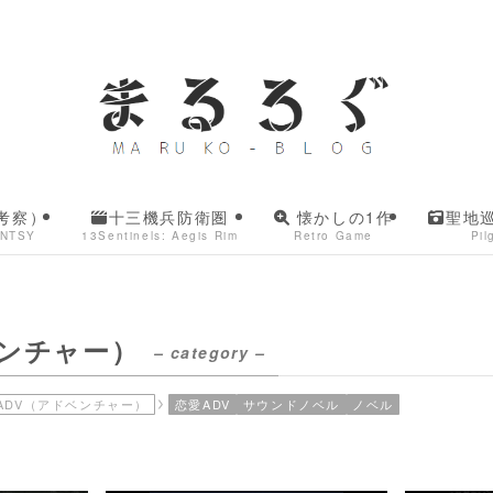
考察）
十三機兵防衛圏
懐かしの1作
聖地
ANTSY
13Sentinels: Aegis Rim
Retro Game
Pil
ベンチャー）
– category –
ADV（アドベンチャー）
恋愛ADV
サウンドノベル
ノベル