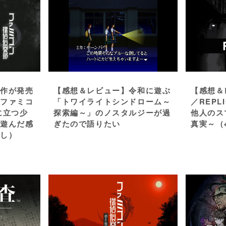
新作が発売
【感想＆レビュー】令和に遊ぶ
【感想＆レ
「ファミコ
「トワイライトシンドローム～
／REP
に立つ少
探索編～」のノスタルジーが過
他人のス
を遊んだ感
ぎたので語りたい
真実～（
なし）