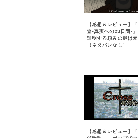
【感想＆レビュー】
査-真実への23日間-
証明する頼みの綱は
（ネタバレなし）
【感想＆レビュー】