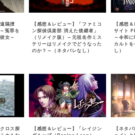
「遠隔捜
【感想＆レビュー】「ファミコ
【感想＆
」～冤罪を
ン探偵倶楽部 消えた後継者」
サイト F
元彼女～
（リメイク版）～元祖名作ミス
～令和に
テリーはリメイクでどうなった
カルトを
のか？～（ネタバレなし）
し）
「クロス探
【感想＆レビュー】「レイジン
【ネタバ