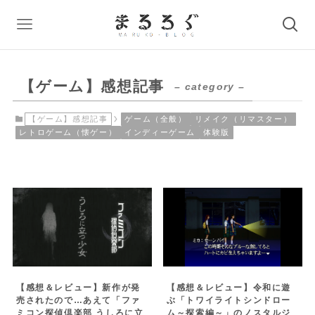
【ゲーム】感想記事
– category –
【ゲーム】感想記事
ゲーム（全般）
リメイク（リマスター）
レトロゲーム（懐ゲー）
インディーゲーム
体験版
【感想＆レビュー】新作が発
【感想＆レビュー】令和に遊
売されたので…あえて「ファ
ぶ「トワイライトシンドロー
ミコン探偵倶楽部 うしろに立
ム～探索編～」のノスタルジ