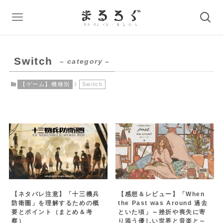
Switch
– category –
【ゲーム】機種別
Switch
【ネタバレ注意】「十三機兵
【感想＆レビュー】「When
防衛圏」を理解するための概
the Past was Around 過去
要とポイント（まとめ＆考
といた頃」～挫折や喪失に寄
察）
り添う優しい世界と音楽と～