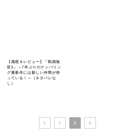
【感想＆レビュー】「戦国無
双5」～7年ぶりのナンバリン
グ最新作には新しい仲間が待
っている！～（ネタバレな
し）
1
2
3
4