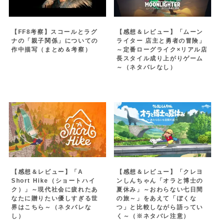
【FF8考察】スコールとラグ
【感想＆レビュー】「ムーン
ナの「親子関係」についての
ライター 店主と勇者の冒険」
作中描写（まとめ＆考察）
～定番ローグライク×リアル店
長スタイル成り上がりゲーム
～（ネタバレなし）
【感想＆レビュー】「A
【感想＆レビュー】「クレヨ
Short Hike（ショートハイ
ンしんちゃん「オラと博士の
ク）」～現代社会に疲れたあ
夏休み」～おわらない七日間
なたに贈りたい優しすぎる世
の旅～」をあえて「ぼくな
界はこちら～（ネタバレな
つ」と比較しながら語ってい
し）
く～（※ネタバレ注意）